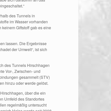
ingeschaltet.“
halb des Tunnels in
tstoffe im Wasser vorhanden
 keinem Giftstoff gab es eine
en lassen. Die Ergebnisse
hadet der Umwelt“, ist sich
ch des Tunnels Hirschhagen
te Vor-, Zwischen- und
erbindungen gesammelt (STV)
fen hinzu oder werde gelöst.
Hirschhagen, über die ein
ren Umfeld des Standortes
llen regelmäßig untersucht
ereich Helsa werde seit 2008