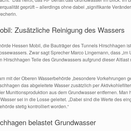
rqualität geprüft – allerdings ohne dabei „signifikante Veränd
recherin.
bil: Zusätzliche Reinigung des Wassers
hörde Hessen Mobil, die Bauträger des Tunnels Hirschhagen ist
ossewassers. Zwar sagt Sprecher Marco Lingemann, dass „im 
in Hirschhagen Teile des Grundwassers aufgrund dieser Altlast 
m mit der Oberen Wasserbehörde „besondere Vorkehrungen get
schhagen das abgeleitete Wasser zusätzlich per Aktivkohlefilte
der Munitionsproduktion aus dem Grundwasser entfernen. Man 
Wasser sei in die Losse geleitet. „Dabei sind die Werte des ein
örde stetig kontrolliert worden.“
rschhagen belastet Grundwasser