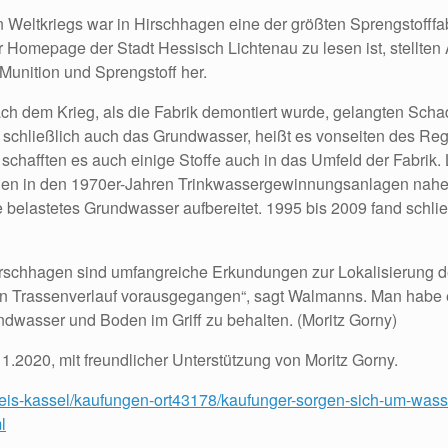
Weltkriegs war in Hirschhagen eine der größten Sprengstofffa
 Homepage der Stadt Hessisch Lichtenau zu lesen ist, stellten 
Munition und Sprengstoff her.
 dem Krieg, als die Fabrik demontiert wurde, gelangten Schad
 schließlich auch das Grundwasser, heißt es vonseiten des Re
d, schafften es auch einige Stoffe auch in das Umfeld der Fabrik
 in den 1970er-Jahren Trinkwassergewinnungsanlagen nahe der
 belastetes Grundwasser aufbereitet. 1995 bis 2009 fand schli
rschhagen sind umfangreiche Erkundungen zur Lokalisierung 
en Trassenverlauf vorausgegangen“, sagt Walmanns. Man habe
undwasser und Boden im Griff zu behalten. (Moritz Gorny)
1.2020, mit freundlicher Unterstützung von Moritz Gorny.
reis-kassel/kaufungen-ort43178/kaufunger-sorgen-sich-um-wasse
l