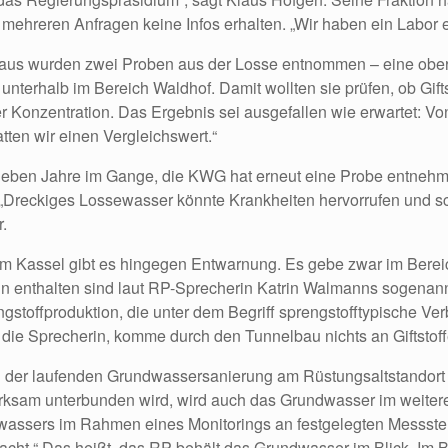
ehreren Anfragen keine Infos erhalten. „Wir haben ein Labor e
aus wurden zwei Proben aus der Losse entnommen – eine ober
unterhalb im Bereich Waldhof. Damit wollten sie prüfen, ob Gif
r Konzentration. Das Ergebnis sei ausgefallen wie erwartet: Von
tten wir einen Vergleichswert.“
sieben Jahre im Gange, die KWG hat erneut eine Probe entnehm
. „Dreckiges Lossewasser könnte Krankheiten hervorrufen und sc
.
m Kassel gibt es hingegen Entwarnung. Es gebe zwar im Berei
in enthalten sind laut RP-Sprecherin Katrin Walmanns sogenann
gstoffproduktion, die unter dem Begriff sprengstofftypische V
t die Sprecherin, komme durch den Tunnelbau nichts an Giftstof
der laufenden Grundwassersanierung am Rüstungsaltstandort 
wirksam unterbunden wird, wird auch das Grundwasser im weite
ewassers im Rahmen eines Monitorings an festgelegten Messste
ht.“ Das heißt, das RP behält das Grundwasser im Blick. Im B