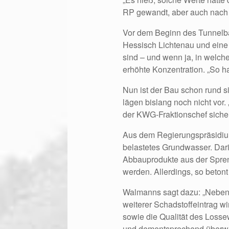
RP gewandt, aber auch nach m
Vor dem Beginn des Tunnelb
Hessisch Lichtenau und eine 
sind – und wenn ja, in welche
erhöhte Konzentration. „So ha
Nun ist der Bau schon rund 
lägen bislang noch nicht vor
der KWG-Fraktionschef sicher
Aus dem Regierungspräsidiu
belastetes Grundwasser. Dar
Abbauprodukte aus der Spren
werden. Allerdings, so beton
Walmanns sagt dazu: „Neben 
weiterer Schadstoffeintrag 
sowie die Qualität des Loss
und dementsprechend überwac