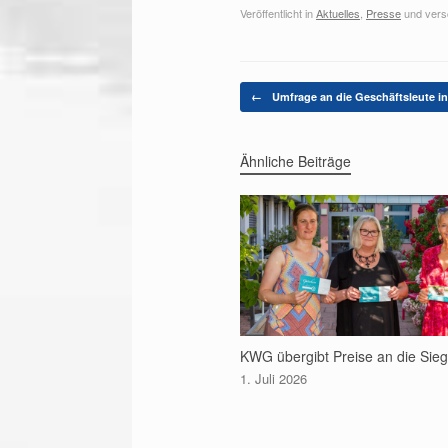
Veröffentlicht in
Aktuelles
,
Presse
und vers
Beitragsnavigation
←
Umfrage an die Geschäftsleute i
Ähnliche Beiträge
KWG übergibt Preise an die Sie
1. Juli 2026