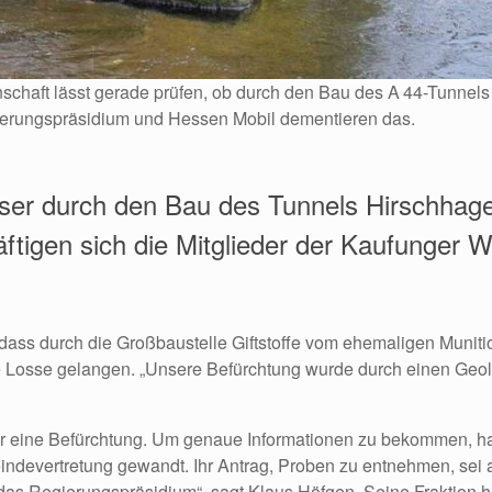
chaft lässt gerade prüfen, ob durch den Bau des A 44-Tunnel
gierungspräsidium und Hessen Mobil dementieren das.
er durch den Bau des Tunnels Hirschhagen
ftigen sich die Mitglieder der Kaufunger 
dass durch die Großbaustelle Giftstoffe vom ehemaligen Munit
 Losse gelangen. „Unsere Befürchtung wurde durch einen Geolog
nur eine Befürchtung. Um genaue Informationen zu bekommen, hat
ndevertretung gewandt. Ihr Antrag, Proben zu entnehmen, sei 
 das Regierungspräsidium“, sagt Klaus Höfgen. Seine Fraktion h