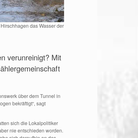
s Hirschhagen das Wasser der
 verunreinigt? Mit
Wählergemeinschaft
ionswerk über dem Tunnel in
en bekräftigt“, sagt
ten sich die Lokalpolitiker
aber nie entschieden worden.
abe sich daraufhin an das