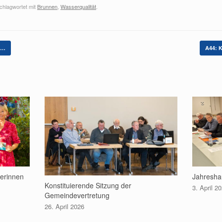
chlagwortet mit
Brunnen
,
Wasserqualität
.
n…
A44: K
gerinnen
Jahresha
Konstituierende Sitzung der
3. April 2
Gemeindevertretung
26. April 2026