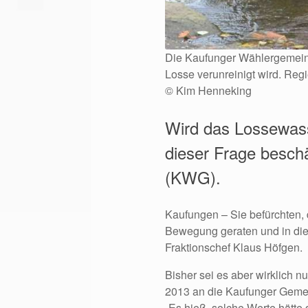
Die Kaufunger Wählergemeins
Losse verunreinigt wird. Re
© Kim Henneking
Wird das Lossewass
dieser Frage beschä
(KWG).
Kaufungen – Sie befürchten, 
Bewegung geraten und in die
Fraktionschef Klaus Höfgen.
Bisher sei es aber wirklich 
2013 an die Kaufunger Gemei
„Es hieß, solche Werte hätte