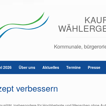
KAU
WÄHLERG
Kommunale, bürgerorien
l 2026
Über uns
Aktuelles
Termine
Presse
zept verbessern
squalität, insbesondere für Hochbetagte und Menschen ohne Aut