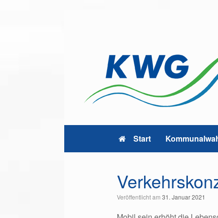
Zum
Inhalt
springen
Start
Kommunalwah
Verkehrskon
Veröffentlicht am
31. Januar 2021
Mobil sein erhöht die Leben