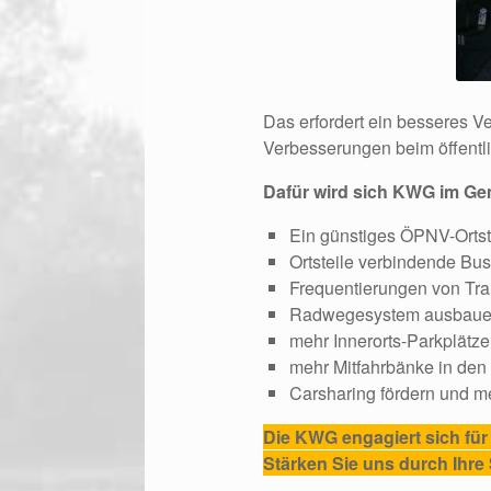
Das erfordert ein besseres Ve
Verbesserungen beim öffentl
Dafür wird sich KWG im Ge
Ein günstiges ÖPNV-Ortsti
Ortsteile verbindende Bus
Frequentierungen von Tr
Radwegesystem ausbauen
mehr Innerorts-Parkplätz
mehr Mitfahrbänke in den 
Carsharing fördern und m
Die KWG engagiert sich für 
Stärken Sie uns durch Ihr