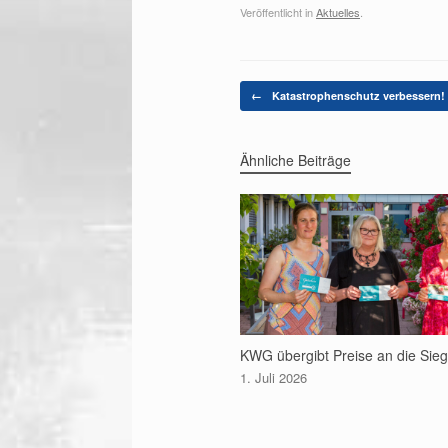
Veröffentlicht in
Aktuelles
.
Beitragsnavigation
←
Katastrophenschutz verbessern!
Ähnliche Beiträge
KWG übergibt Preise an die Sie
1. Juli 2026