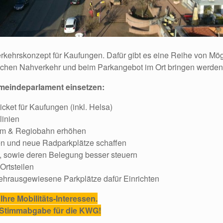
rkehrskonzept für Kaufungen. Dafür gibt es eine Reihe von Mögl
ichen Nahverkehr und beim Parkangebot im Ort bringen werden,
meindeparlament einsetzen:
cket für Kaufungen (inkl. Helsa)
linien
am & Regiobahn erhöhen
 und neue Radparkplätze schaffen
e, sowie deren Belegung besser steuern
Ortsteilen
ehrausgewiesene Parkplätze dafür Einrichten
Ihre Mobilitäts-Interessen.
e Stimmabgabe für die KWG!