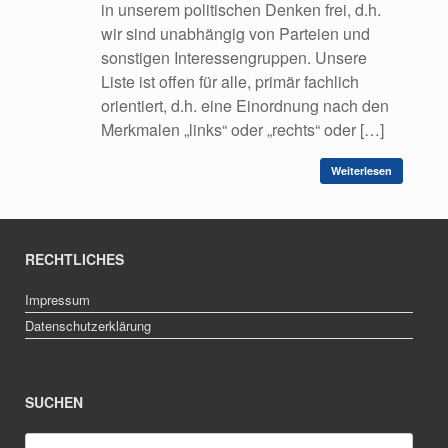
in unserem politischen Denken frei, d.h.
wir sind unabhängig von Parteien und
sonstigen Interessengruppen. Unsere
Liste ist offen für alle, primär fachlich
orientiert, d.h. eine Einordnung nach den
Merkmalen „links“ oder „rechts“ oder […]
Weiterlesen
RECHTLICHES
Impressum
Datenschutzerklärung
SUCHEN
Suche