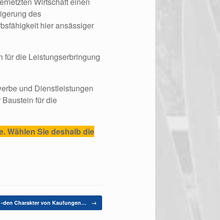
vernetzten Wirtschaft einen
teigerung des
bsfähigkeit hier ansässiger
h für die Leistungserbringung
ewerbe und Dienstleistungen
 Baustein für die
. Wählen Sie deshalb die
g -den Charakter von Kaufungen…
→