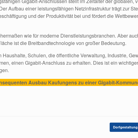
gsfähigen Gigabit-Anschlüssen stellt im Zeitalter der globalen, 
 Der Aufbau einer leistungsfähigen Netzinfrastruktur trägt zur S
schäftigung und der Produktivität bei und fördert die Wettbewer
leichermaßen wie für moderne Dienstleistungsbranchen. Aber auc
 Fläche ist die Breitbandtechnologie von großer Bedeutung.
 Haushalte, Schulen, die öffentliche Verwaltung, Industrie, G
en, einen Gigabit-Anschluss zu erhalten. Dies ist ein wichtiger
gen.
nsequenten Ausbau Kaufungens zu einer Gigabit-Kommune
Dorfgestaltun