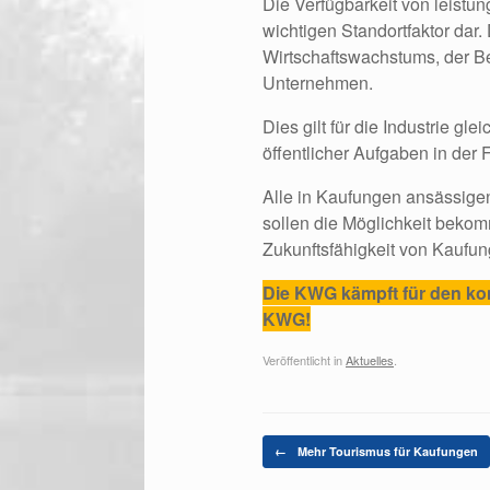
Die Verfügbarkeit von leistun
wichtigen Standortfaktor dar.
Wirtschaftswachstums, der Be
Unternehmen.
Dies gilt für die Industrie g
öffentlicher Aufgaben in der
Alle in Kaufungen ansässigen
sollen die Möglichkeit bekomm
Zukunftsfähigkeit von Kaufun
Die KWG kämpft für den ko
KWG!
Veröffentlicht in
Aktuelles
.
Beitragsnavigation
←
Mehr Tourismus für Kaufungen